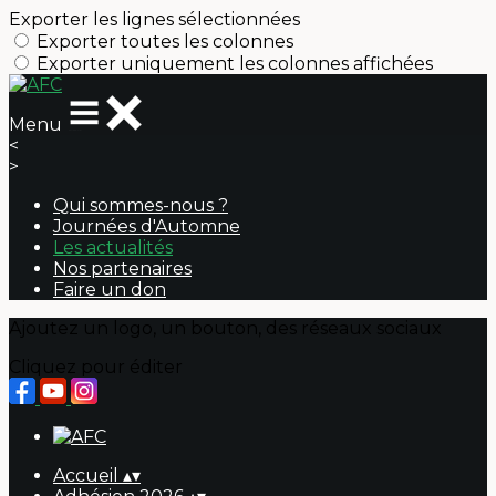
Exporter les lignes sélectionnées
Exporter toutes les colonnes
Exporter uniquement les colonnes affichées
Menu
<
>
Qui sommes-nous ?
Journées d'Automne
Les actualités
Nos partenaires
Faire un don
Ajoutez un logo, un bouton, des réseaux sociaux
Cliquez pour éditer
Accueil
▴
▾