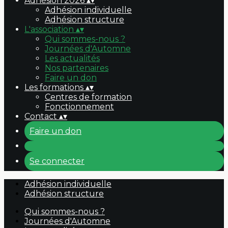
Adhésion 2026
▴
▾
Adhésion individuelle
Adhésion structure
L'association
▴
▾
Qui sommes-nous ?
Journées d'Automne
Les actualités
Nos partenaires
Faire un don
Les formations
▴
▾
Centres de formation
Fonctionnement
Contact
▴
▾
Faire un don
Se connecter
Adhésion individuelle
Adhésion structure
Qui sommes-nous ?
Journées d'Automne