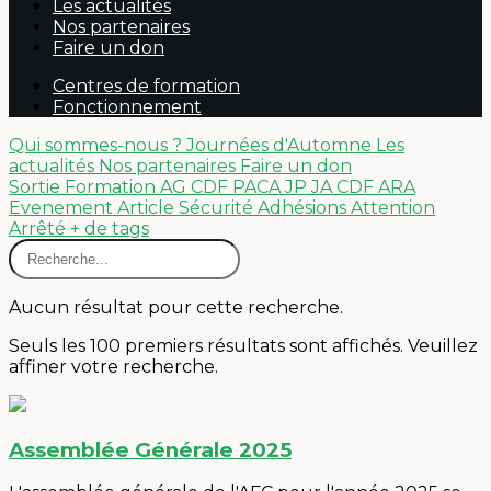
Les actualités
Nos partenaires
Faire un don
Centres de formation
Fonctionnement
Qui sommes-nous ?
Journées d'Automne
Les
actualités
Nos partenaires
Faire un don
Sortie
Formation
AG
CDF PACA
JP
JA
CDF ARA
Evenement
Article
Sécurité
Adhésions
Attention
Arrêté
+ de tags
Aucun résultat pour cette recherche.
Seuls les 100 premiers résultats sont affichés. Veuillez
affiner votre recherche.
Assemblée Générale 2025