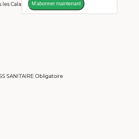
M'abonner maintenant
les Calanques, le coupable été...
PASS SANITAIRE Obligatoire