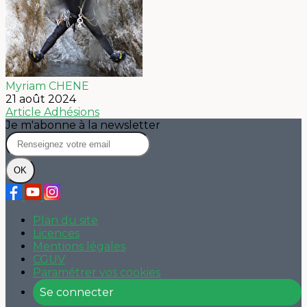
Myriam CHENE
21 août 2024
Article
Adhésions
Je m'abonne à la newsletter
OK
Plan du site
Licences
Mentions légales
CGUV
Paramétrer vos cookies
Se connecter