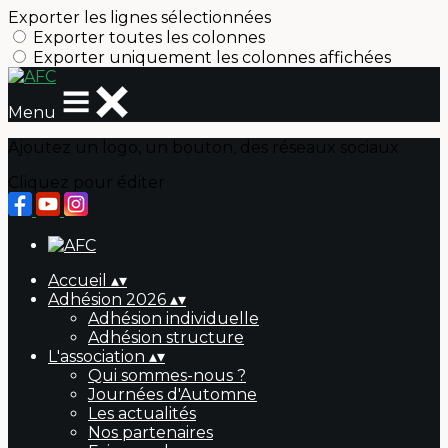
Exporter les lignes sélectionnées
Exporter toutes les colonnes
Exporter uniquement les colonnes affichées
Menu
Ajoutez un logo, un bouton, des réseaux sociaux
Cliquez pour éditer
Accueil
▴
▾
Adhésion 2026
▴
▾
Adhésion individuelle
Adhésion structure
L'association
▴
▾
Qui sommes-nous ?
Journées d'Automne
Les actualités
Nos partenaires