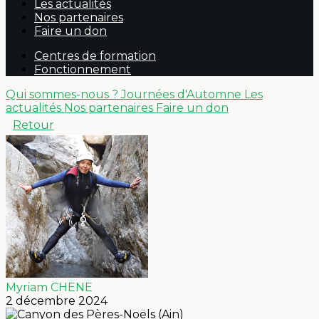
Les actualités
Nos partenaires
Faire un don
Centres de formation
Fonctionnement
Qui sommes-nous ?
Journées d'Automne
Les
actualités
Nos partenaires
Faire un don
Retour
Myriam CHENE
2 décembre 2024