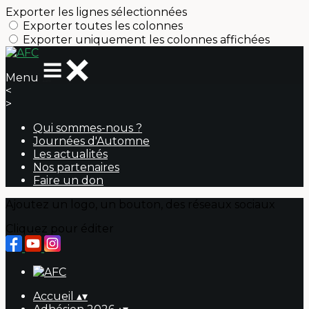
Exporter les lignes sélectionnées
Exporter toutes les colonnes
Exporter uniquement les colonnes affichées
Menu
<
>
Qui sommes-nous ?
Journées d'Automne
Les actualités
Nos partenaires
Faire un don
Ajoutez un logo, un bouton, des réseaux sociaux
Cliquez pour éditer
Accueil
▴
▾