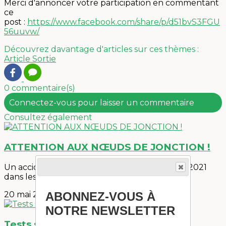
Merci d'annoncer votre participation en commentant
ce
post :
https://www.facebook.com/share/p/d51bvS3FGU
56uuvw/
Découvrez davantage d'articles sur ces thèmes :
Article
Sortie
0 commentaire(s)
Connectez-vous pour laisser un commentaire
Consultez également
ATTENTION AUX NŒUDS DE JONCTION !
Un accident mortel survenu mercredi 05 mai 2021
dans les Calanques, le coupable été...
20 mai 2021
ABONNEZ-VOUS À
NOTRE NEWSLETTER
Tests systèmes de débrayage