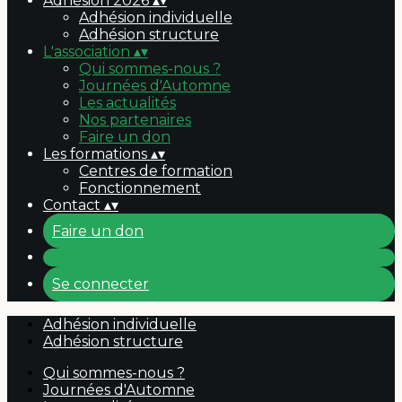
Adhésion 2026
▴
▾
Adhésion individuelle
Adhésion structure
L'association
▴
▾
Qui sommes-nous ?
Journées d'Automne
Les actualités
Nos partenaires
Faire un don
Les formations
▴
▾
Centres de formation
Fonctionnement
Contact
▴
▾
Faire un don
Se connecter
Adhésion individuelle
Adhésion structure
Qui sommes-nous ?
Journées d'Automne