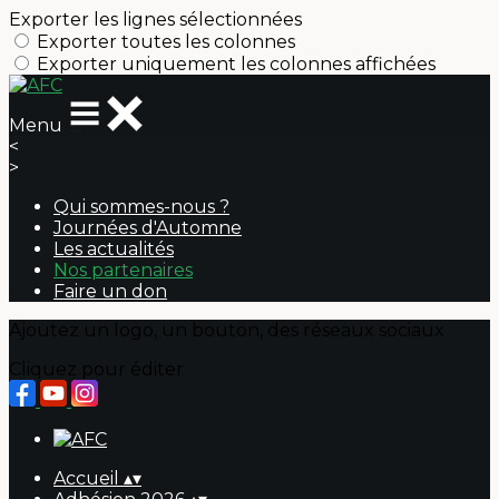
Exporter les lignes sélectionnées
Exporter toutes les colonnes
Exporter uniquement les colonnes affichées
Menu
<
>
Qui sommes-nous ?
Journées d'Automne
Les actualités
Nos partenaires
Faire un don
Ajoutez un logo, un bouton, des réseaux sociaux
Cliquez pour éditer
Accueil
▴
▾