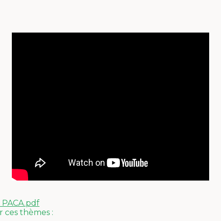
F PACA.pdf
r ces thèmes :