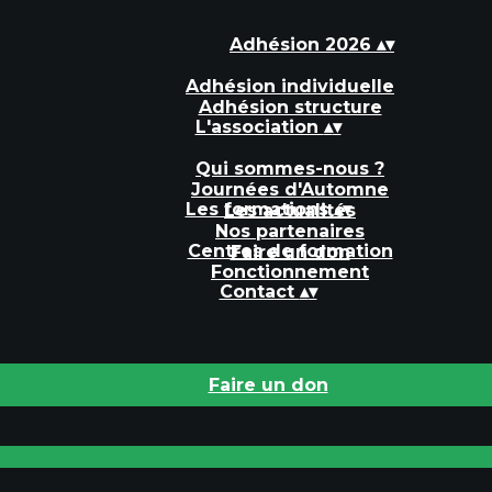
Adhésion 2026
▴
▾
Adhésion individuelle
Adhésion structure
L'association
▴
▾
Qui sommes-nous ?
Journées d'Automne
Les formations
▴
▾
Les actualités
Nos partenaires
Centres de formation
Faire un don
Fonctionnement
Contact
▴
▾
Faire un don