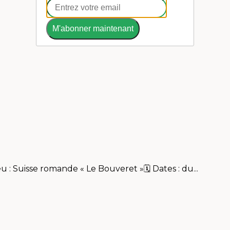
M'abonner maintenant
: Suisse romande « Le Bouveret »🗓 Dates : du...