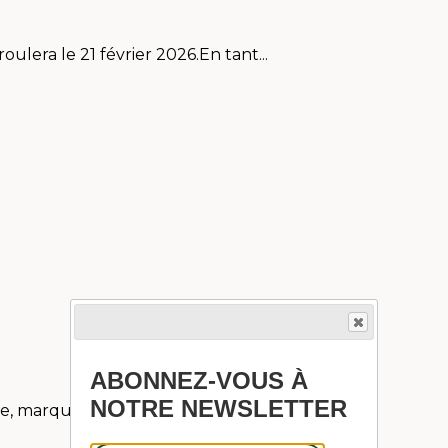
ulera le 21 février 2026.En tant...
ABONNEZ-VOUS À
NOTRE NEWSLETTER
e, marquée par d'incroyables aventures en...