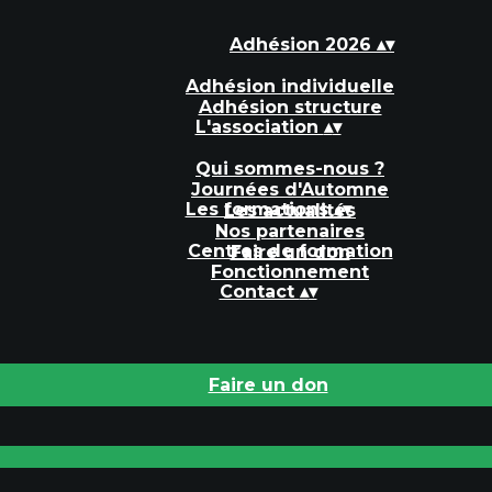
Adhésion 2026
▴
▾
Adhésion individuelle
Adhésion structure
L'association
▴
▾
Qui sommes-nous ?
Journées d'Automne
Les formations
▴
▾
Les actualités
Nos partenaires
Centres de formation
Faire un don
Fonctionnement
Contact
▴
▾
Faire un don