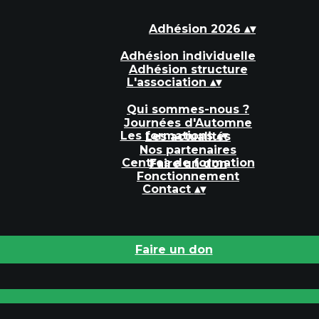
Adhésion 2026
▴
▾
Adhésion individuelle
Adhésion structure
L'association
▴
▾
Qui sommes-nous ?
Journées d'Automne
Les formations
▴
▾
Les actualités
Nos partenaires
Centres de formation
Faire un don
Fonctionnement
Contact
▴
▾
Faire un don