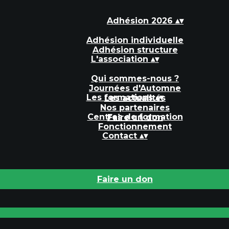
Adhésion 2026
▴
▾
Adhésion individuelle
Adhésion structure
L'association
▴
▾
Qui sommes-nous ?
Journées d'Automne
Les formations
▴
▾
Les actualités
Nos partenaires
Centres de formation
Faire un don
Fonctionnement
Contact
▴
▾
Faire un don